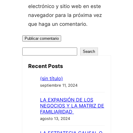
electrónico y sitio web en este
navegador para la próxima vez
que haga un comentario.
B
Search
u
Recent Posts
s
c
(sin título)
septiembre 11, 2024
a
r
LA EXPANSIÓN DE LOS
NEGOCIOS Y LA MATRIZ DE
FAMILIARIDAD
agosto 13, 2024
LA ESTRATEGIA CAUSAL O